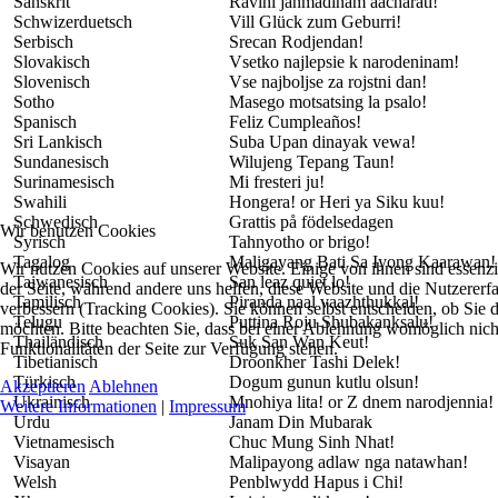
Sanskrit
Ravihi janmadinam aacharati!
Schwizerduetsch
Vill Glück zum Geburri!
Serbisch
Srecan Rodjendan!
Slovakisch
Vsetko najlepsie k narodeninam!
Slovenisch
Vse najboljse za rojstni dan!
Sotho
Masego motsatsing la psalo!
Spanisch
Feliz Cumpleaños!
Sri Lankisch
Suba Upan dinayak vewa!
Sundanesisch
Wilujeng Tepang Taun!
Surinamesisch
Mi fresteri ju!
Swahili
Hongera! or Heri ya Siku kuu!
Schwedisch
Grattis på födelsedagen
Wir benutzen Cookies
Syrisch
Tahnyotho or brigo!
Tagalog
Maligayang Bati Sa Iyong Kaarawan!
Wir nutzen Cookies auf unserer Website. Einige von ihnen sind essenzie
Taiwanesisch
San leaz quiet lo!
der Seite, während andere uns helfen, diese Website und die Nutzererf
Tamilisch
Piranda naal vaazhthukkal!
verbessern (Tracking Cookies). Sie können selbst entscheiden, ob Sie 
Telugu
Puttina Roju Shubakanksalu!
möchten. Bitte beachten Sie, dass bei einer Ablehnung womöglich nich
Thailändisch
Suk San Wan Keut!
Funktionalitäten der Seite zur Verfügung stehen.
Tibetianisch
Droonkher Tashi Delek!
Türkisch
Dogum gunun kutlu olsun!
Akzeptieren
Ablehnen
Ukrainisch
Mnohiya lita! or Z dnem narodjennia!
Weitere Informationen
|
Impressum
Urdu
Janam Din Mubarak
Vietnamesisch
Chuc Mung Sinh Nhat!
Visayan
Malipayong adlaw nga natawhan!
Welsh
Penblwydd Hapus i Chi!