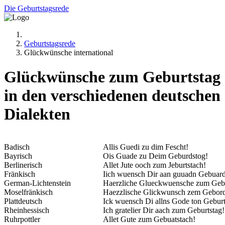
Die Geburtstagsrede
Geburtstagsrede
Glückwünsche international
Glückwünsche zum Geburtstag
in den verschiedenen deutschen
Dialekten
Badisch
Allis Guedi zu dim Fescht!
Bayrisch
Ois Guade zu Deim Geburdstog!
Berlinerisch
Allet Jute ooch zum Jeburtstach!
Fränkisch
Iich wuensch Dir aan guuadn Gebuar
German-Lichtenstein
Haerzliche Glueckwuensche zum Gebu
Moselfränkisch
Haezzlische Glickwunsch zem Gebor
Plattdeutsch
Ick wuensch Di allns Gode ton Gebur
Rheinhessisch
Ich gratelier Dir aach zum Geburtstag!
Ruhrpottler
Allet Gute zum Gebuatstach!