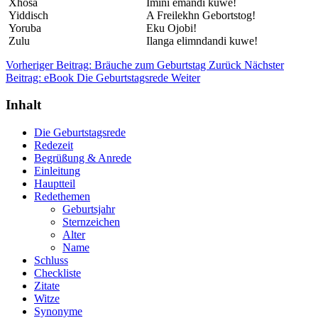
Xhosa
Imini emandi kuwe!
Yiddisch
A Freilekhn Gebortstog!
Yoruba
Eku Ojobi!
Zulu
Ilanga elimndandi kuwe!
Vorheriger Beitrag: Bräuche zum Geburtstag
Zurück
Nächster
Beitrag: eBook Die Geburtstagsrede
Weiter
Inhalt
Die Geburtstagsrede
Redezeit
Begrüßung & Anrede
Einleitung
Hauptteil
Redethemen
Geburtsjahr
Sternzeichen
Alter
Name
Schluss
Checkliste
Zitate
Witze
Synonyme