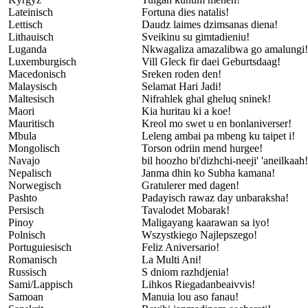
Lateinisch
Fortuna dies natalis!
Lettisch
Daudz laimes dzimsanas diena!
Lithauisch
Sveikinu su gimtadieniu!
Luganda
Nkwagaliza amazalibwa go amalungi!
Luxemburgisch
Vill Gleck fir daei Geburtsdaag!
Macedonisch
Sreken roden den!
Malaysisch
Selamat Hari Jadi!
Maltesisch
Nifrahlek ghal gheluq sninek!
Maori
Kia huritau ki a koe!
Mauritisch
Kreol mo swet u en bonlaniverser!
Mbula
Leleng ambai pa mbeng ku taipet i!
Mongolisch
Torson odriin mend hurgee!
Navajo
bil hoozho bi'dizhchi-neeji' 'aneilkaah!
Nepalisch
Janma dhin ko Subha kamana!
Norwegisch
Gratulerer med dagen!
Pashto
Padayisch rawaz day unbaraksha!
Persisch
Tavalodet Mobarak!
Pinoy
Maligayang kaarawan sa iyo!
Polnisch
Wszystkiego Najlepszego!
Portuguiesisch
Feliz Aniversario!
Romanisch
La Multi Ani!
Russisch
S dniom razhdjenia!
Sami/Lappisch
Lihkos Riegadanbeaivvis!
Samoan
Manuia lou aso fanau!