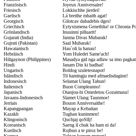
Französisch
Joyeux Anniversaire!
Friesisch
Lokkischhe jierdei!
Gaelisch
Lá breithe mhaith agat!
Georgisch
Gilotcav dabadebis dges!
Griechisch
Eytyxismena Genethlia! or Chronia Po
Grönlandisch
Inuuinni pilluarit!
Gujarati (India)
Janma Divas Mubarak!
Gujrati (Pakistan)
Saal Mubarak!
Hawaianisch
Hau`oli la hanau!
Hebräisch
Yom Huledet Same'ach!
Hiligaynon (Philippines)
Masadya gid nga adlaw sa imo pagka
Hindi
Janam Din ki badhai!
Ungarisch
Boldog szuletesnapot!
Isländisch
Til hamingju med afmaelisdaginn!
Indonesisch
Selamat Ulang Tahun!
Italienisch
Buon Compleanno!
Japanisch
Otanjou-bi Omedetou Gozaimasu!
Javaans-Indonesisch
Slamet Ulang Taunmoe!
Jerriais
Bouon Anniversaithe!
Kapangpangan
Mayap a Kebaitan
Kazakh
Tughan kuninmen!
Klingonisch
Quchjaj qoSlIj!
Koreanisch
Saeng il chuk ha ham ni da!
Kurdisch
Rojbun a te piroz be!
Kyrgyz
Tulgan kunum menen!