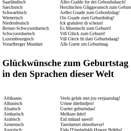
Saarländisch
Alles Gudde for dei Gebordsdaach!
Saechsisch
Herzlischen Gliggwunsch zum Gebur
Schwaebisch
Aelles Guade zom Gebordzdag!
Wienerisch
Ois Guade zum Geburdsdog!
Niederdeutsch
Ick gratuleer di scheun!
Berner-Schwyzerduetsch
Es Muentschi zum Geburri!
Schwyzerduetsch
Vill Glück zum Geburri!
Luxembourgisch
Vill Gleck fir daei Geburtsdaag!
Vorarlberger Mundart
Alls Guete zm Geburtstag
Glückwünsche zum Geburtstag
in den Sprachen dieser Welt
Afrikaans
Veels geluk met jou verjaarsdag!
Albanisch
Urime ditelindjen!
Alsatisch
Gueter geburtsdaa!
Amharisch
Melkam lidet!
Arabisch
Eid milaad saeed!
Armenisch
Taredartzet shnorhavor!
Assyrisch
Eida D'moladukh Hawee Brikha!