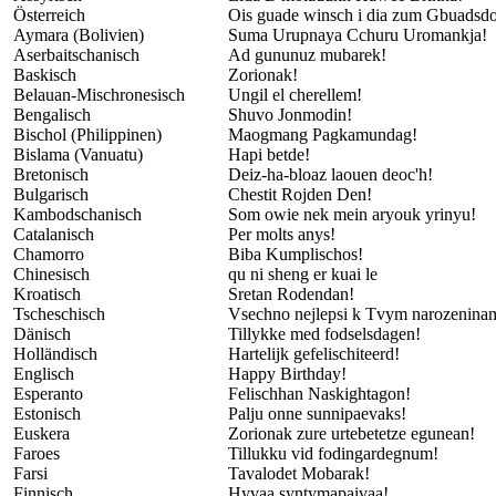
Österreich
Ois guade winsch i dia zum Gbuadsd
Aymara (Bolivien)
Suma Urupnaya Cchuru Uromankja!
Aserbaitschanisch
Ad gununuz mubarek!
Baskisch
Zorionak!
Belauan-Mischronesisch
Ungil el cherellem!
Bengalisch
Shuvo Jonmodin!
Bischol (Philippinen)
Maogmang Pagkamundag!
Bislama (Vanuatu)
Hapi betde!
Bretonisch
Deiz-ha-bloaz laouen deoc'h!
Bulgarisch
Chestit Rojden Den!
Kambodschanisch
Som owie nek mein aryouk yrinyu!
Catalanisch
Per molts anys!
Chamorro
Biba Kumplischos!
Chinesisch
qu ni sheng er kuai le
Kroatisch
Sretan Rodendan!
Tscheschisch
Vsechno nejlepsi k Tvym narozenina
Dänisch
Tillykke med fodselsdagen!
Holländisch
Hartelijk gefelischiteerd!
Englisch
Happy Birthday!
Esperanto
Felischhan Naskightagon!
Estonisch
Palju onne sunnipaevaks!
Euskera
Zorionak zure urtebetetze egunean!
Faroes
Tillukku vid fodingardegnum!
Farsi
Tavalodet Mobarak!
Finnisch
Hyvaa syntymapaivaa!