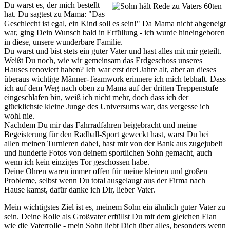
Du warst es, der mich bestellt
hat. Du sagtest zu Mama: "Das
Geschlecht ist egal, ein Kind soll es sein!" Da Mama nicht abgeneigt
war, ging Dein Wunsch bald in Erfüllung - ich wurde hineingeboren
in diese, unsere wunderbare Familie.
Du warst und bist stets ein guter Vater und hast alles mit mir geteilt.
Weißt Du noch, wie wir gemeinsam das Erdgeschoss unseres
Hauses renoviert haben? Ich war erst drei Jahre alt, aber an dieses
überaus wichtige Männer-Teamwork erinnere ich mich lebhaft. Dass
ich auf dem Weg nach oben zu Mama auf der dritten Treppenstufe
eingeschlafen bin, weiß ich nicht mehr, doch dass ich der
glücklichste kleine Junge des Universums war, das vergesse ich
wohl nie.
Nachdem Du mir das Fahrradfahren beigebracht und meine
Begeisterung für den Radball-Sport geweckt hast, warst Du bei
allen meinen Turnieren dabei, hast mir von der Bank aus zugejubelt
und hunderte Fotos von deinem sportlichen Sohn gemacht, auch
wenn ich kein einziges Tor geschossen habe.
Deine Ohren waren immer offen für meine kleinen und großen
Probleme, selbst wenn Du total ausgelaugt aus der Firma nach
Hause kamst, dafür danke ich Dir, lieber Vater.
Mein wichtigstes Ziel ist es, meinem Sohn ein ähnlich guter Vater zu
sein. Deine Rolle als Großvater erfüllst Du mit dem gleichen Elan
wie die Vaterrolle - mein Sohn liebt Dich über alles, besonders wenn