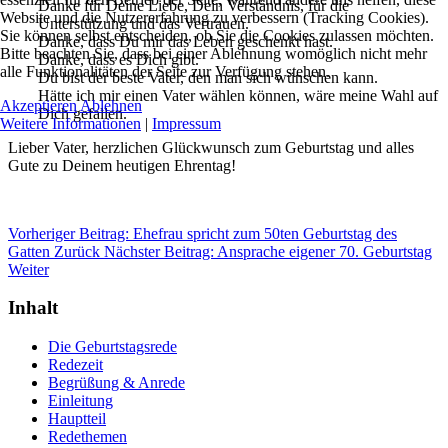
Danke für Deine Liebe, Dein Verständnis, für die
Website und die Nutzererfahrung zu verbessern (Tracking Cookies).
Unterstützung und das Vertrauen.
Sie können selbst entscheiden, ob Sie die Cookies zulassen möchten.
Danke, dass Du mir das Leben geschenkt hast.
Bitte beachten Sie, dass bei einer Ablehnung womöglich nicht mehr
Danke, dass es Dich gibt.
alle Funktionalitäten der Seite zur Verfügung stehen.
Du bist der beste Vater, den man sich wünschen kann.
Hätte ich mir einen Vater wählen können, wäre meine Wahl auf
Akzeptieren
Ablehnen
Dich gefallen.
Weitere Informationen
|
Impressum
Lieber Vater, herzlichen Glückwunsch zum Geburtstag und alles
Gute zu Deinem heutigen Ehrentag!
Vorheriger Beitrag: Ehefrau spricht zum 50ten Geburtstag des
Gatten
Zurück
Nächster Beitrag: Ansprache eigener 70. Geburtstag
Weiter
Inhalt
Die Geburtstagsrede
Redezeit
Begrüßung & Anrede
Einleitung
Hauptteil
Redethemen