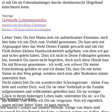
er mit Dir im Fahrradanhänger durchs rheinhessische Hügelland
kutschieren kann.
Anzeige
Originelle Geburtstagsreden
speziell für den 60ten Geburtstag
für nur 3,99 Euro sofort downloaden
Lieber Vater, Du bist Mama stets ein aufmerksamer Ehemann, auch
hier habe ich mir Dich zum Vorbild genommen. Du hast stets mit
Argusaugen über das Wohl Deiner Familie gewacht und mit viel
Fleiß deinen kleinen Handwerksbetrieb aufgebaut, von dem wir gut
und sicher gelebt haben. Dass ich nicht in Deine Fußstapfen getreten
bin, konntest Du zuerst nicht begreifen, doch auch diese Hürde hast
Du mit Bravour genommen - ich weiß, wie schwer Dir meine
Entscheidung gefallen ist und ich danke Dir, dass Du mir keine
Steine in den Weg gelegt, sondern mich trotz aller Bedenken immer
unterstützt hast.
Nicht zuletzt bist Du ein wundervoller Schwiegervater - meine Frau
liebt und verehrt Dich, weil Du sie ohne Vorbehalt in die Familie
aufgenommen und willkommen geheißen hast. Da sie weniger
Glück in ihrem bisherigen Leben hatte, unterstützt Du sie, wo Du
Wir benutzen Cookies
nur kannst. Das werde ich Dir nie vergessen. Was ich eigentlich
sagen möchte lieber Vater, ist ganz einfach:
Wir nutzen Cookies auf unserer Website. Einige von ihnen sind
essenziell für den Betrieb der Seite, während andere uns helfen, diese