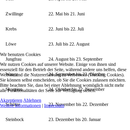
Zwillinge
22. Mai bis 21. Juni
Krebs
22. Juni bis 22. Juli
Löwe
23. Juli bis 22. August
Wir benutzen Cookies
Jungfrau
24. August bis 23. September
Wir nutzen Cookies auf unserer Website. Einige von ihnen sind
essenziell für den Betrieb der Seite, während andere uns helfen, diese
Waage
24. September bis 23. Oktober
Website und die Nutzererfahrung zu verbessern (Tracking Cookies).
Sie können selbst entscheiden, ob Sie die Cookies zulassen möchten.
Bitte beachten Sie, dass bei einer Ablehnung womöglich nicht mehr
Skorpion
24. Oktober bis 22. November
alle Funktionalitäten der Seite zur Verfügung stehen.
Akzeptieren
Ablehnen
Schütze
23. November bis 22. Dezember
Weitere Informationen
|
Impressum
Steinbock
23. Dezember bis 20. Januar