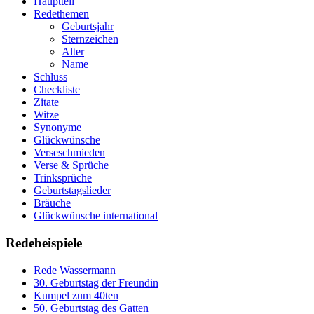
Hauptteil
Redethemen
Geburtsjahr
Sternzeichen
Alter
Name
Schluss
Checkliste
Zitate
Witze
Synonyme
Glückwünsche
Verseschmieden
Verse & Sprüche
Trinksprüche
Geburtstagslieder
Bräuche
Glückwünsche international
Redebeispiele
Rede Wassermann
30. Geburtstag der Freundin
Kumpel zum 40ten
50. Geburtstag des Gatten