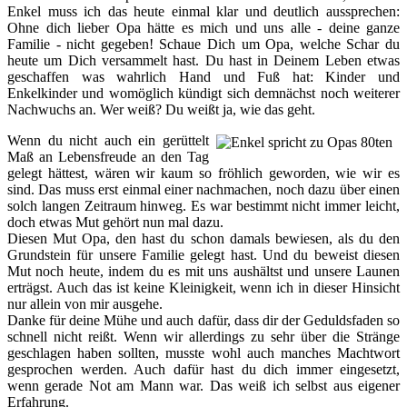
Enkel muss ich das heute einmal klar und deutlich aussprechen:
Ohne dich lieber Opa hätte es mich und uns alle - deine ganze
Familie - nicht gegeben! Schaue Dich um Opa, welche Schar du
heute um Dich versammelt hast. Du hast in Deinem Leben etwas
geschaffen was wahrlich Hand und Fuß hat: Kinder und
Enkelkinder und womöglich kündigt sich demnächst noch weiterer
Nachwuchs an. Wer weiß? Du weißt ja, wie das geht.
Wenn du nicht auch ein gerüttelt
Maß an Lebensfreude an den Tag
gelegt hättest, wären wir kaum so fröhlich geworden, wie wir es
sind. Das muss erst einmal einer nachmachen, noch dazu über einen
solch langen Zeitraum hinweg. Es war bestimmt nicht immer leicht,
doch etwas Mut gehört nun mal dazu.
Diesen Mut Opa, den hast du schon damals bewiesen, als du den
Grundstein für unsere Familie gelegt hast. Und du beweist diesen
Mut noch heute, indem du es mit uns aushältst und unsere Launen
erträgst. Auch das ist keine Kleinigkeit, wenn ich in dieser Hinsicht
nur allein von mir ausgehe.
Danke für deine Mühe und auch dafür, dass dir der Geduldsfaden so
schnell nicht reißt. Wenn wir allerdings zu sehr über die Stränge
geschlagen haben sollten, musste wohl auch manches Machtwort
gesprochen werden. Auch dafür hast du dich immer eingesetzt,
wenn gerade Not am Mann war. Das weiß ich selbst aus eigener
Erfahrung.