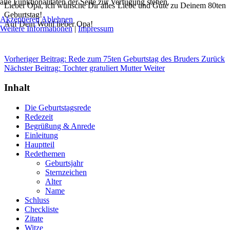
alle Funktionalitäten der Seite zur Verfügung stehen.
Lieber Opa, ich wünsche Dir alles Liebe und Gute zu Deinem 80ten
Geburtstag!
Akzeptieren
Ablehnen
Auf Dein Wohl lieber Opa!
Weitere Informationen
|
Impressum
Vorheriger Beitrag: Rede zum 75ten Geburtstag des Bruders
Zurück
Nächster Beitrag: Tochter gratuliert Mutter
Weiter
Inhalt
Die Geburtstagsrede
Redezeit
Begrüßung & Anrede
Einleitung
Hauptteil
Redethemen
Geburtsjahr
Sternzeichen
Alter
Name
Schluss
Checkliste
Zitate
Witze