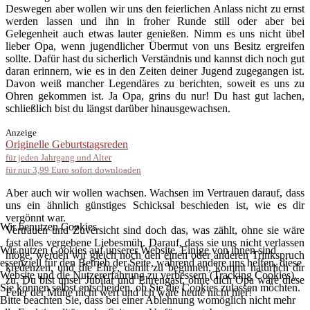
Deswegen aber wollen wir uns den feierlichen Anlass nicht zu ernst
werden lassen und ihn in froher Runde still oder aber bei
Gelegenheit auch etwas lauter genießen. Nimm es uns nicht übel
lieber Opa, wenn jugendlicher Übermut von uns Besitz ergreifen
sollte. Dafür hast du sicherlich Verständnis und kannst dich noch gut
daran erinnern, wie es in den Zeiten deiner Jugend zugegangen ist.
Davon weiß mancher Legendäres zu berichten, soweit es uns zu
Ohren gekommen ist. Ja Opa, grins du nur! Du hast gut lachen,
schließlich bist du längst darüber hinausgewachsen.
Anzeige
Originelle Geburtstagsreden
für jeden Jahrgang und Alter
für nur 3,99 Euro sofort downloaden
Aber auch wir wollen wachsen. Wachsen im Vertrauen darauf, dass
uns ein ähnlich günstiges Schicksal beschieden ist, wie es dir
vergönnt war.
Wir benutzen Cookies
Vertrauen und Zuversicht sind doch das, was zählt, ohne sie wäre
fast alles vergebene Liebesmüh. Darauf, dass sie uns nicht verlassen
Wir nutzen Cookies auf unserer Website. Einige von ihnen sind
möge, werden wir gleich noch den einen oder anderen Trinkspruch
essenziell für den Betrieb der Seite, während andere uns helfen, diese
kredenzen, und die Ehre, damit zu beginnen, kommt natürlich dir
Website und die Nutzererfahrung zu verbessern (Tracking Cookies).
zu. Du bist unser Jubilar und Ehrengast, ohne dich Opa wäre diese
Sie können selbst entscheiden, ob Sie die Cookies zulassen möchten.
Feier der Mühe nicht wert und ich wäre heute nicht hier!
Bitte beachten Sie, dass bei einer Ablehnung womöglich nicht mehr