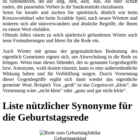
zu Substantiven, die auf -ung, -heit, -keit, -tun, -nis oder -schaft
enden, die passenden Verben in ihr Satzkonstrukt einzubauen.
Seien Sie kreativ und suchen Sie spielerisch, ähnlich wie beim
Kreuzworträtsel oder beim Scrabble Spiel, nach neuen Wörtern und
notieren sich alle sinnverwandten und ähnliche Begriffe, die Ihnen
zu einem Wort einfallen.
Oftmals fallen einem zu solch spielerisch gefundenen Wörter auch
neue Formulierungen und Ideen für die Rede ein.
Auch Wörter mit genau der gegensätzlichen Bedeutung des
eigentlich Gemeinten eignen sich, um Abwechslung in die Rede zu
bringen. Wenn man dieses Stilmittel, der so genannte Gegenbegriffe
bzw. Antonyme, wohl dosiert einsetzt, kann es eine außerordentliche
Wirkung haben und für Verblüffung sorgen. Durch Verneinung
dieser Gegenbegriffe ergibt sich dann wieder das eigentliche
gemeinte Wort. Beispiel: Von „groß“ ist das Gegenwort „klein“, die
Verneinung wäre „nicht klein“ oder „ganz und gar nicht klein“.
Liste nützlicher Synonyme für
die Geburtstagsrede
Jubilar
Geburtstagskind