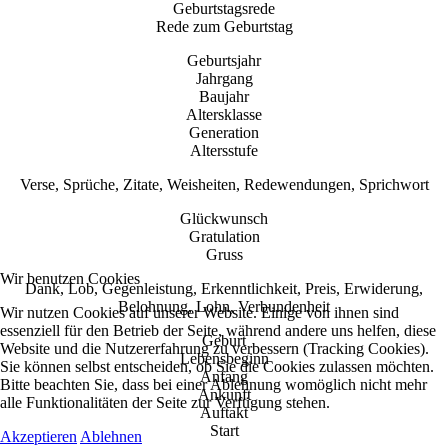
Geburtstagsrede
Rede zum Geburtstag
Geburtsjahr
Jahrgang
Baujahr
Altersklasse
Generation
Altersstufe
Verse, Sprüche, Zitate, Weisheiten, Redewendungen, Sprichwort
Glückwunsch
Gratulation
Gruss
Wir benutzen Cookies
Dank, Lob, Gegenleistung, Erkenntlichkeit, Preis, Erwiderung,
Belohnung, Lohn, Verbundenheit
Wir nutzen Cookies auf unserer Website. Einige von ihnen sind
essenziell für den Betrieb der Seite, während andere uns helfen, diese
Geburt
Website und die Nutzererfahrung zu verbessern (Tracking Cookies).
Lebensbeginn
Sie können selbst entscheiden, ob Sie die Cookies zulassen möchten.
Anfang
Bitte beachten Sie, dass bei einer Ablehnung womöglich nicht mehr
Ankunft
alle Funktionalitäten der Seite zur Verfügung stehen.
Auftakt
Start
Akzeptieren
Ablehnen