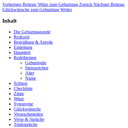
Vorheriger Beitrag: Witze zum Geburtstag
Zurück
Nächster Beitrag:
Glückwünsche zum Geburtstag
Weiter
Inhalt
Die Geburtstagsrede
Redezeit
Begrüßung & Anrede
Einleitung
Hauptteil
Redethemen
Geburtsjahr
Sternzeichen
Alter
Name
Schluss
Checkliste
Zitate
Witze
Synonyme
Glückwünsche
Verseschmieden
Verse & Sprüche
Trinksprüche