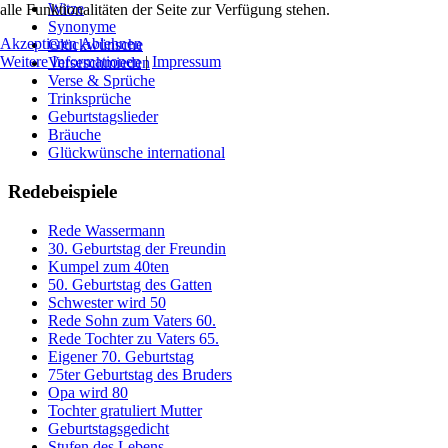
Witze
alle Funktionalitäten der Seite zur Verfügung stehen.
Synonyme
Akzeptieren
Ablehnen
Glückwünsche
Weitere Informationen
|
Impressum
Verseschmieden
Verse & Sprüche
Trinksprüche
Geburtstagslieder
Bräuche
Glückwünsche international
Redebeispiele
Rede Wassermann
30. Geburtstag der Freundin
Kumpel zum 40ten
50. Geburtstag des Gatten
Schwester wird 50
Rede Sohn zum Vaters 60.
Rede Tochter zu Vaters 65.
Eigener 70. Geburtstag
75ter Geburtstag des Bruders
Opa wird 80
Tochter gratuliert Mutter
Geburtstagsgedicht
Stufen des Lebens