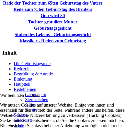
Rede der Tochter zum 65ten Geburtstag des Vaters
Rede zum 75ten Geburtstag des Bruders
Opa wird 80
Tochter gratuliert Mutter
Geburtstagsgedicht
Stufen des Lebens - Geburtstagsgedicht
Klassiker - Reden zum Geburtstag
Inhalt
Die Geburtstagsrede
Redezeit
Begrüßung & Anrede
Einleitung
Hauptteil
Redethemen
Geburtsjahr
Wir benutzen Cookies
Sternzeichen
Alter
Wir nutzen Cookies auf unserer Website. Einige von ihnen sind
Name
essenziell für den Betrieb der Seite, während andere uns helfen, diese
Schluss
Website und die Nutzererfahrung zu verbessern (Tracking Cookies).
Checkliste
Sie können selbst entscheiden, ob Sie die Cookies zulassen möchten.
Zitate
Bitte beachten Sie, dass bei einer Ablehnung womöglich nicht mehr